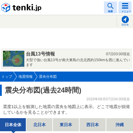
tenki.jp
検索
メニュー
現在地
台風13号情報
07日03:00現在
大型で強い台風13号が南大東島の北北西約150kmを西に進んでい
ます
トップ
地震情報
震央分布図
震央分布図(過去24時間)
2026年08月07日04:00現在
震度1以上を観測した地震の震央を地図上に表示。どこで地震が頻発
しているかを見ることができます。
日本全体
北日本
東日本
西日本
沖縄