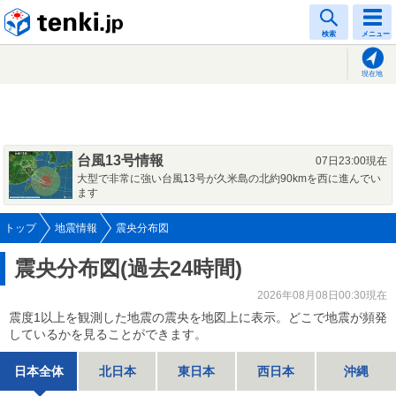
tenki.jp
検索
メニュー
現在地
台風13号情報
07日23:00現在
大型で非常に強い台風13号が久米島の北約90kmを西に進んでい
ます
トップ
地震情報
震央分布図
震央分布図(過去24時間)
2026年08月08日00:30現在
震度1以上を観測した地震の震央を地図上に表示。どこで地震が頻発
しているかを見ることができます。
日本全体
北日本
東日本
西日本
沖縄