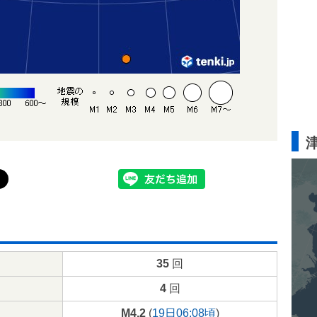
35
回
4
回
M4.2
(
19日06:08頃
)