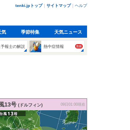
tenki.jpトップ
｜
サイトマップ
｜
ヘルプ
天気
季節特集
天気ニュース
象予報士の解説
熱中症情報
注目
風13号
(ドルフィン)
09日01:00現在