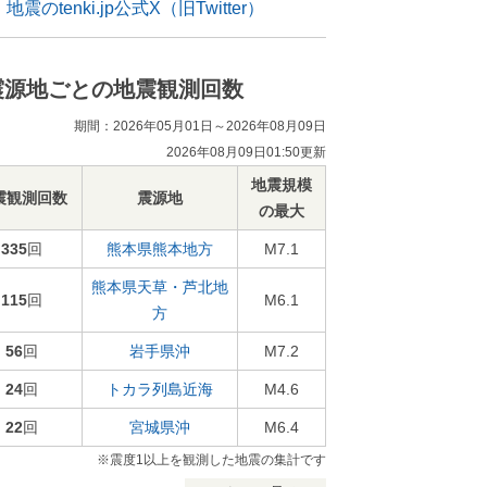
地震のtenki.jp公式X（旧Twitter）
震源地ごとの地震観測回数
期間：2026年05月01日～2026年08月09日
2026年08月09日01:50更新
地震規模
震観測回数
震源地
の最大
335
回
熊本県熊本地方
M7.1
熊本県天草・芦北地
115
回
M6.1
方
56
回
岩手県沖
M7.2
24
回
トカラ列島近海
M4.6
22
回
宮城県沖
M6.4
※震度1以上を観測した地震の集計です