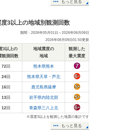
もっと見る
震度3以上の地域別観測回数
期間：2026年05月01日～2026年08月09日
2026年08月09日01:50更新
度3以上の
地域震度の
観測した
震観測回数
地域
最大震度
72
回
熊本県熊本
24
回
熊本県天草・芦北
16
回
鹿児島県薩摩
13
回
岩手県内陸北部
12
回
青森県三八上北
※震度3以上を観測した地震の集計です
もっと見る