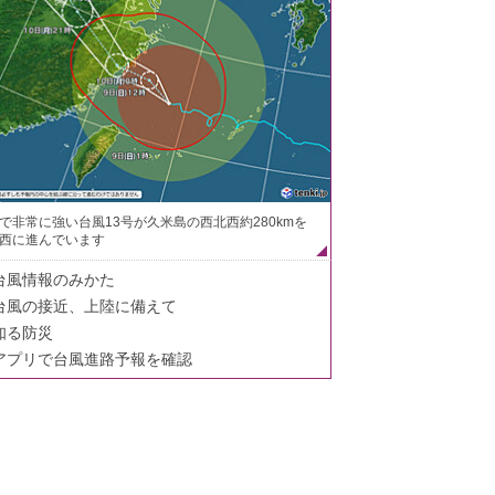
で非常に強い台風13号が久米島の西北西約280kmを
西に進んでいます
台風情報のみかた
台風の接近、上陸に備えて
知る防災
アプリで台風進路予報を確認