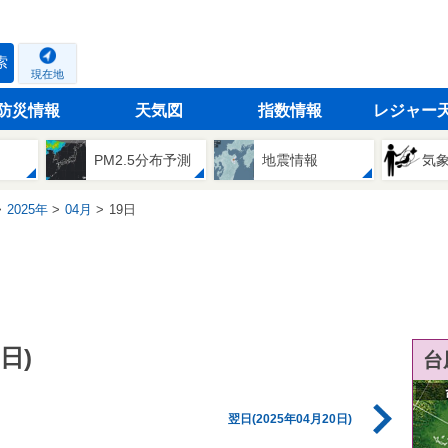
索
現在地
防災情報
天気図
指数情報
レジャー
PM2.5分布予測
地震情報
気
2025年
04月
19日
日)
台
翌日(2025年04月20日)