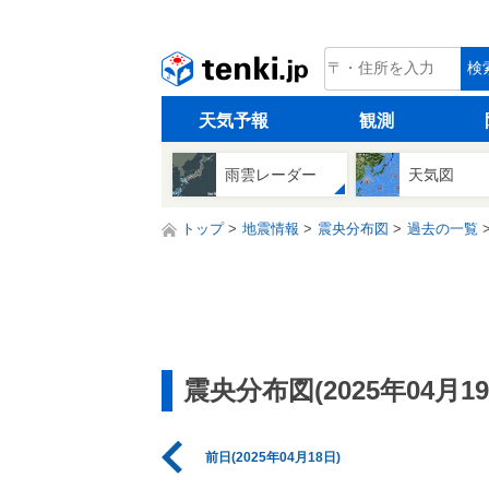
tenki.jp
検
天気予報
観測
雨雲レーダー
天気図
トップ
地震情報
震央分布図
過去の一覧
震央分布図(2025年04月19
前日(2025年04月18日)