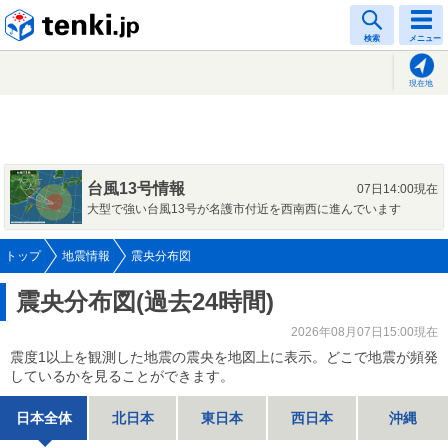
tenki.jp
検索
メニュー
現在地
台風13号情報
07日14:00現在
大型で強い台風13号が名護市付近を西南西に進んでいます
トップ
地震情報
震央分布図
震央分布図(過去24時間)
2026年08月07日15:00現在
震度1以上を観測した地震の震央を地図上に表示。どこで地震が頻発
しているかを見ることができます。
日本全体
北日本
東日本
西日本
沖縄