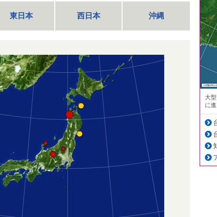
東日本
西日本
沖縄
大型
に進