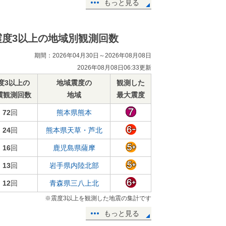
もっと見る
震度3以上の地域別観測回数
期間：2026年04月30日～2026年08月08日
2026年08月08日06:33更新
度3以上の
地域震度の
観測した
震観測回数
地域
最大震度
72
回
熊本県熊本
24
回
熊本県天草・芦北
16
回
鹿児島県薩摩
13
回
岩手県内陸北部
12
回
青森県三八上北
※震度3以上を観測した地震の集計です
もっと見る