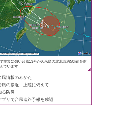
で非常に強い台風13号が久米島の北北西約50kmを南
んでいます
台風情報のみかた
台風の接近、上陸に備えて
知る防災
アプリで台風進路予報を確認