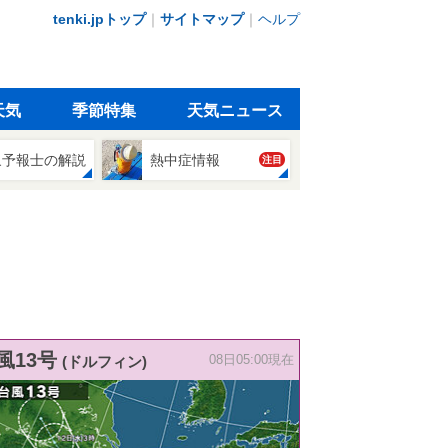
tenki.jpトップ
｜
サイトマップ
｜
ヘルプ
天気
季節特集
天気ニュース
象予報士の解説
熱中症情報
注目
風13号
(ドルフィン)
08日05:00現在