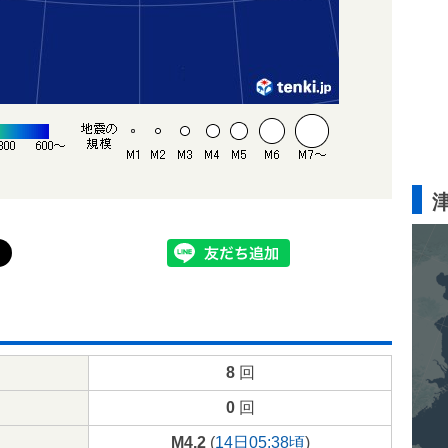
8
回
0
回
M4.2
(
14日05:38頃
)