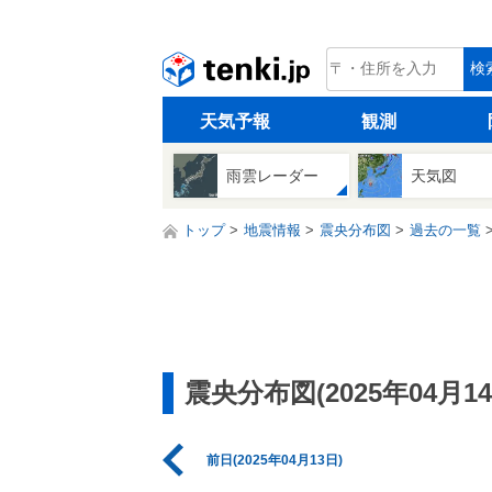
tenki.jp
検
天気予報
観測
雨雲レーダー
天気図
トップ
地震情報
震央分布図
過去の一覧
震央分布図(2025年04月14
前日(2025年04月13日)