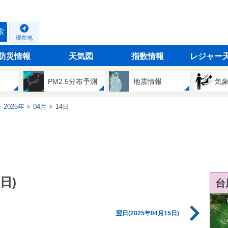
索
現在地
防災情報
天気図
指数情報
レジャー
PM2.5分布予測
地震情報
気
2025年
04月
14日
日)
台
翌日(2025年04月15日)