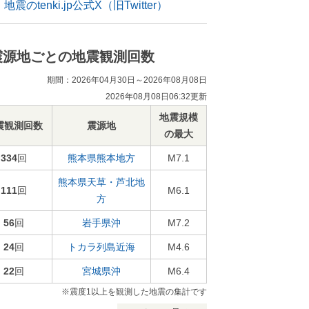
地震のtenki.jp公式X（旧Twitter）
震源地ごとの地震観測回数
期間：2026年04月30日～2026年08月08日
2026年08月08日06:32更新
地震規模
震観測回数
震源地
の最大
334
回
熊本県熊本地方
M7.1
熊本県天草・芦北地
111
回
M6.1
方
56
回
岩手県沖
M7.2
24
回
トカラ列島近海
M4.6
22
回
宮城県沖
M6.4
※震度1以上を観測した地震の集計です