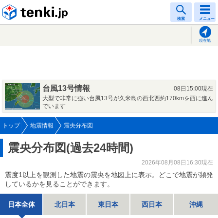
tenki.jp
検索
メニュー
現在地
台風13号情報
08日15:00現在
大型で非常に強い台風13号が久米島の西北西約170kmを西に進ん
でいます
トップ
地震情報
震央分布図
震央分布図(過去24時間)
2026年08月08日16:30現在
震度1以上を観測した地震の震央を地図上に表示。どこで地震が頻発
しているかを見ることができます。
日本全体
北日本
東日本
西日本
沖縄