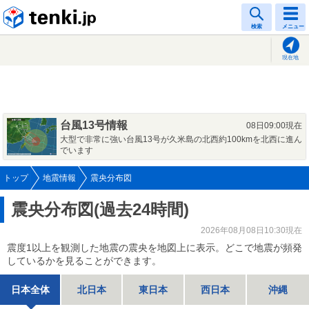
tenki.jp
検索
メニュー
現在地
台風13号情報
08日09:00現在
大型で非常に強い台風13号が久米島の北西約100kmを北西に進ん
でいます
トップ
地震情報
震央分布図
震央分布図(過去24時間)
2026年08月08日10:30現在
震度1以上を観測した地震の震央を地図上に表示。どこで地震が頻発
しているかを見ることができます。
日本全体
北日本
東日本
西日本
沖縄