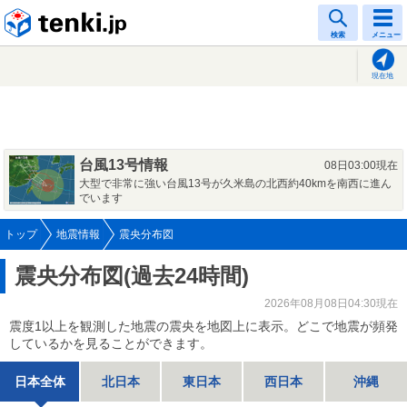
tenki.jp
検索
メニュー
現在地
台風13号情報
08日03:00現在
大型で非常に強い台風13号が久米島の北西約40kmを南西に進ん
でいます
トップ
地震情報
震央分布図
震央分布図(過去24時間)
2026年08月08日04:30現在
震度1以上を観測した地震の震央を地図上に表示。どこで地震が頻発
しているかを見ることができます。
日本全体
北日本
東日本
西日本
沖縄