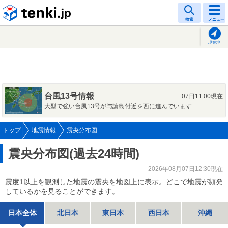
tenki.jp
検索
メニュー
現在地
台風13号情報
07日11:00現在
大型で強い台風13号が与論島付近を西に進んでいます
トップ
地震情報
震央分布図
震央分布図(過去24時間)
2026年08月07日12:30現在
震度1以上を観測した地震の震央を地図上に表示。どこで地震が頻発
しているかを見ることができます。
日本全体
北日本
東日本
西日本
沖縄