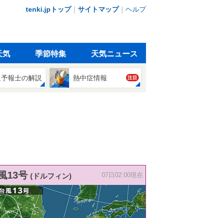
tenki.jpトップ
｜
サイトマップ
｜
ヘルプ
天気
季節特集
天気ニュース
象予報士の解説
熱中症情報
注目
風13号
(ドルフィン)
07日02:00現在