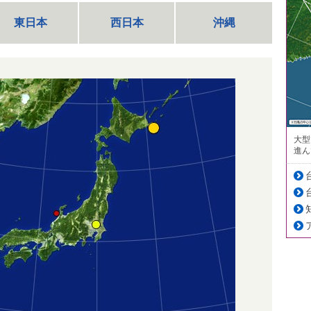
東日本
西日本
沖縄
大型
進ん