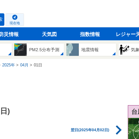
索
現在地
防災情報
天気図
指数情報
レジャー
PM2.5分布予測
地震情報
気
2025年
04月
01日
日)
台
翌日(2025年04月02日)