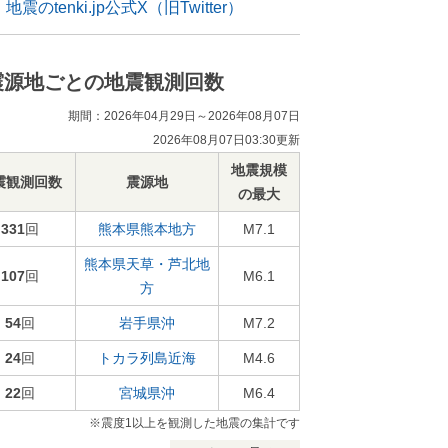
地震のtenki.jp公式X（旧Twitter）
震源地ごとの地震観測回数
期間：2026年04月29日～2026年08月07日
2026年08月07日03:30更新
地震規模
震観測回数
震源地
の最大
331
回
熊本県熊本地方
M7.1
熊本県天草・芦北地
107
回
M6.1
方
54
回
岩手県沖
M7.2
24
回
トカラ列島近海
M4.6
22
回
宮城県沖
M6.4
※震度1以上を観測した地震の集計です