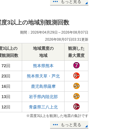
もっと見る
震度3以上の地域別観測回数
期間：2026年04月29日～2026年08月07日
2026年08月07日03:31更新
度3以上の
地域震度の
観測した
震観測回数
地域
最大震度
72
回
熊本県熊本
23
回
熊本県天草・芦北
16
回
鹿児島県薩摩
13
回
岩手県内陸北部
12
回
青森県三八上北
※震度3以上を観測した地震の集計です
もっと見る