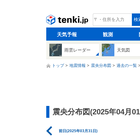
tenki.jp
検
天気予報
観測
雨雲レーダー
天気図
トップ
地震情報
震央分布図
過去の一覧
震央分布図(2025年04月01
前日(2025年03月31日)