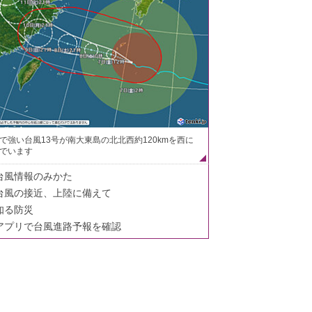
で強い台風13号が南大東島の北北西約120kmを西に
でいます
台風情報のみかた
台風の接近、上陸に備えて
知る防災
アプリで台風進路予報を確認