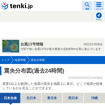
tenki.jp
検索
メニュー
現在地
台風13号情報
06日22:00現在
大型で強い台風13号が南大東島の北約80kmを西に進んでいます
トップ
地震情報
震央分布図
震央分布図(過去24時間)
2026年08月06日23:00現在
震度1以上を観測した地震の震央を地図上に表示。どこで地震が頻発
しているかを見ることができます。
日本全体
北日本
東日本
西日本
沖縄