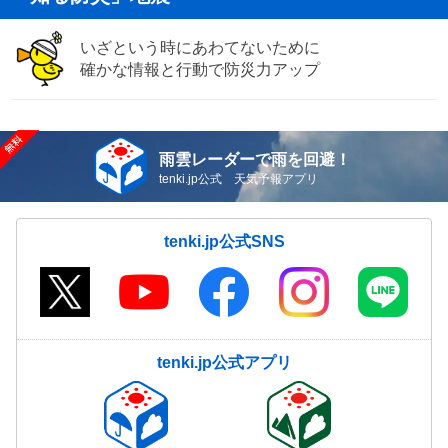
いざという時にあわてないために
確かな情報と行動で防災力アップ
雨雲レーダーで雨を回避！
tenki.jp公式 天気予報アプリ
tenki.jp公式SNS
tenki.jp公式アプリ