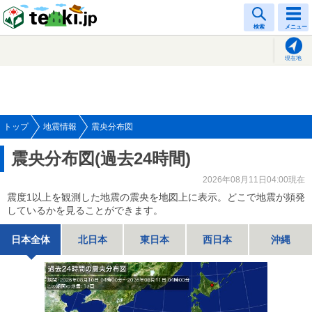
tenki.jp
検索
メニュー
現在地
トップ
地震情報
震央分布図
震央分布図(過去24時間)
2026年08月11日04:00現在
震度1以上を観測した地震の震央を地図上に表示。どこで地震が頻発
しているかを見ることができます。
日本全体
北日本
東日本
西日本
沖縄