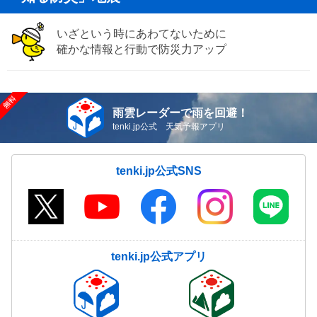
いざという時にあわてないために
確かな情報と行動で防災力アップ
雨雲レーダーで雨を回避！
tenki.jp公式 天気予報アプリ
tenki.jp公式SNS
tenki.jp公式アプリ