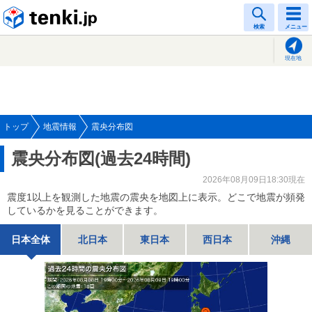
tenki.jp
検索
メニュー
現在地
トップ
地震情報
震央分布図
震央分布図(過去24時間)
2026年08月09日18:30現在
震度1以上を観測した地震の震央を地図上に表示。どこで地震が頻発
しているかを見ることができます。
日本全体
北日本
東日本
西日本
沖縄