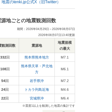
地震のtenki.jp公式X（旧Twitter）
震源地ごとの地震観測回数
期間：2026年04月29日～2026年08月07日
2026年08月07日13:40更新
地震規模
震観測回数
震源地
の最大
332
回
熊本県熊本地方
M7.1
熊本県天草・芦北地
108
回
M6.1
方
54
回
岩手県沖
M7.2
24
回
トカラ列島近海
M4.6
22
回
宮城県沖
M6.4
※震度1以上を観測した地震の集計です