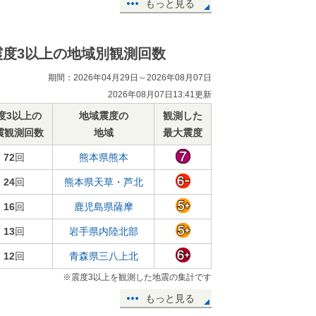
もっと見る
震度3以上の地域別観測回数
期間：2026年04月29日～2026年08月07日
2026年08月07日13:41更新
度3以上の
地域震度の
観測した
震観測回数
地域
最大震度
72
回
熊本県熊本
24
回
熊本県天草・芦北
16
回
鹿児島県薩摩
13
回
岩手県内陸北部
12
回
青森県三八上北
※震度3以上を観測した地震の集計です
もっと見る