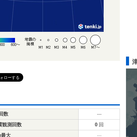
回数
---
震観測回数
0
回
の最大
---