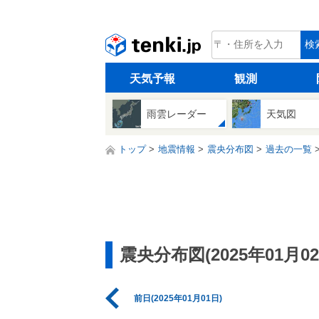
tenki.jp
検
天気予報
観測
雨雲レーダー
天気図
トップ
地震情報
震央分布図
過去の一覧
震央分布図(2025年01月02
前日(2025年01月01日)