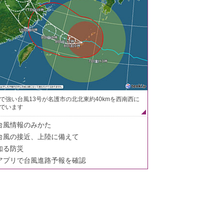
で強い台風13号が名護市の北北東約40kmを西南西に
でいます
台風情報のみかた
台風の接近、上陸に備えて
知る防災
アプリで台風進路予報を確認