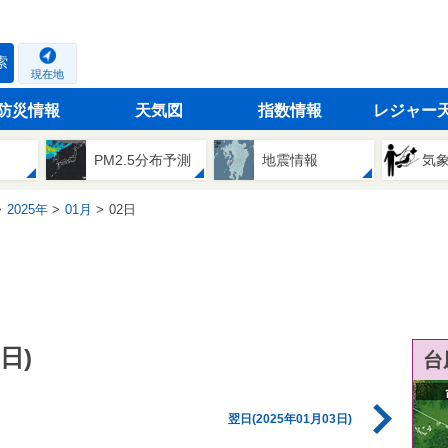
索
現在地
防災情報
天気図
指数情報
レジャー
PM2.5分布予測
地震情報
気
2025年
01月
02日
日)
台
翌日(2025年01月03日)