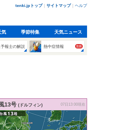
tenki.jpトップ
｜
サイトマップ
｜
ヘルプ
天気
季節特集
天気ニュース
象予報士の解説
熱中症情報
注目
風13号
(ドルフィン)
07日13:00現在