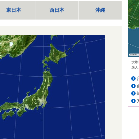
東日本
西日本
沖縄
大型
進ん