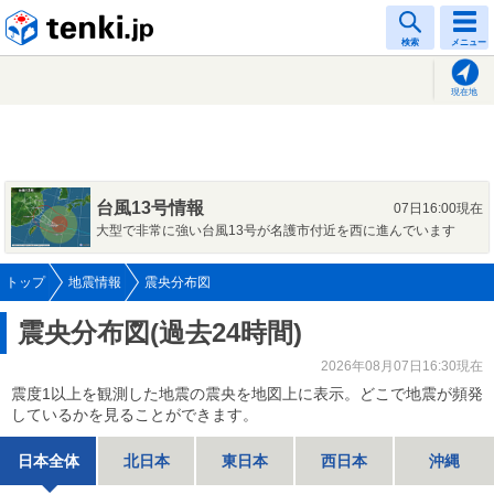
tenki.jp
検索
メニュー
現在地
台風13号情報
07日16:00現在
大型で非常に強い台風13号が名護市付近を西に進んでいます
トップ
地震情報
震央分布図
震央分布図(過去24時間)
2026年08月07日16:30現在
震度1以上を観測した地震の震央を地図上に表示。どこで地震が頻発
しているかを見ることができます。
日本全体
北日本
東日本
西日本
沖縄