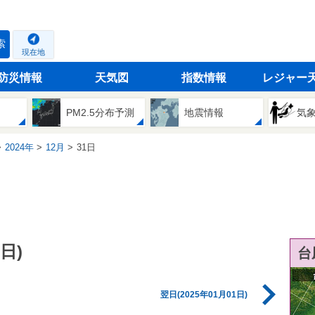
索
現在地
防災情報
天気図
指数情報
レジャー
PM2.5分布予測
地震情報
気
2024年
12月
31日
日)
台
翌日(2025年01月01日)