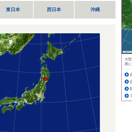
東日本
西日本
沖縄
大型
西に