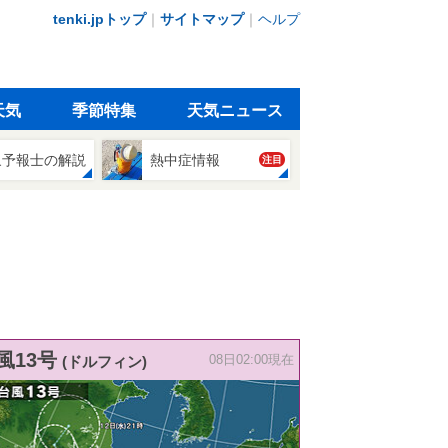
tenki.jpトップ
｜
サイトマップ
｜
ヘルプ
天気
季節特集
天気ニュース
象予報士の解説
熱中症情報
注目
風13号
(ドルフィン)
08日02:00現在