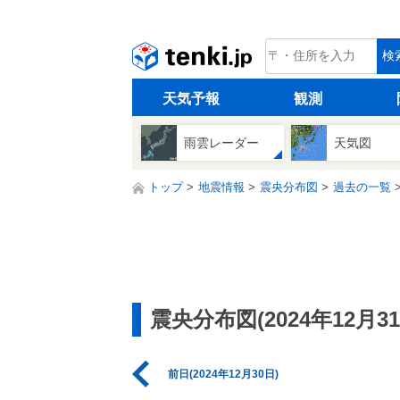
tenki.jp
検
天気予報
観測
雨雲レーダー
天気図
トップ
地震情報
震央分布図
過去の一覧
震央分布図(2024年12月31
前日(2024年12月30日)