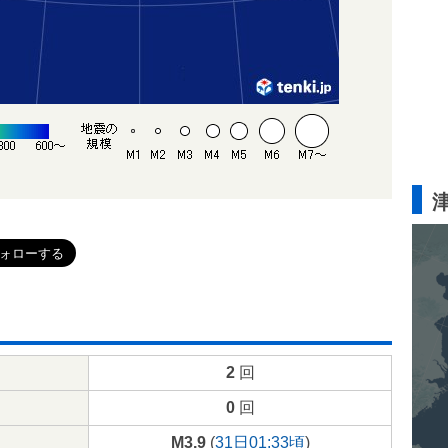
2
回
0
回
M3.9
(
31日01:33頃
)