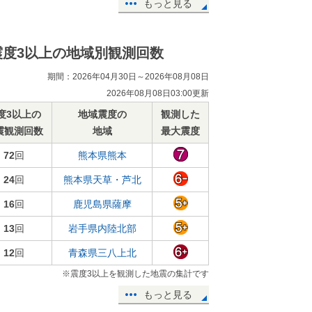
もっと見る
震度3以上の地域別観測回数
期間：2026年04月30日～2026年08月08日
2026年08月08日03:00更新
度3以上の
地域震度の
観測した
震観測回数
地域
最大震度
72
回
熊本県熊本
24
回
熊本県天草・芦北
16
回
鹿児島県薩摩
13
回
岩手県内陸北部
12
回
青森県三八上北
※震度3以上を観測した地震の集計です
もっと見る