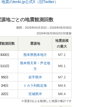
地震のtenki.jp公式X（旧Twitter）
震源地ごとの地震観測回数
期間：2026年04月30日～2026年08月08日
2026年08月08日03:00更新
地震規模
震観測回数
震源地
の最大
333
回
熊本県熊本地方
M7.1
熊本県天草・芦北地
111
回
M6.1
方
55
回
岩手県沖
M7.2
24
回
トカラ列島近海
M4.6
22
回
宮城県沖
M6.4
※震度1以上を観測した地震の集計です