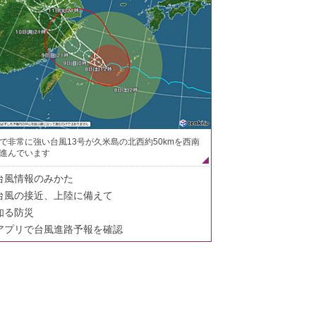
で非常に強い台風13号が久米島の北西約50kmを西南
進んでいます
台風情報のみかた
台風の接近、上陸に備えて
知る防災
アプリで台風進路予報を確認