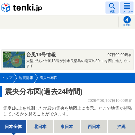
tenki.jp
検索
メニュー
現在地
台風13号情報
07日09:00現在
大型で強い台風13号が沖永良部島の南東約30kmを西に進んでい
ます
トップ
地震情報
震央分布図
震央分布図(過去24時間)
2026年08月07日10:00現在
震度1以上を観測した地震の震央を地図上に表示。どこで地震が頻発
しているかを見ることができます。
日本全体
北日本
東日本
西日本
沖縄