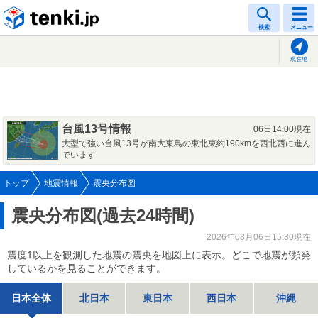
tenki.jp
検索
メニュー
現在地
台風13号情報
06日14:00現在
大型で強い台風13号が南大東島の東北東約190kmを西北西に進ん
でいます
トップ
地震情報
震央分布図
震央分布図(過去24時間)
2026年08月06日15:30現在
震度1以上を観測した地震の震央を地図上に表示。どこで地震が頻発
しているかを見ることができます。
日本全体
北日本
東日本
西日本
沖縄