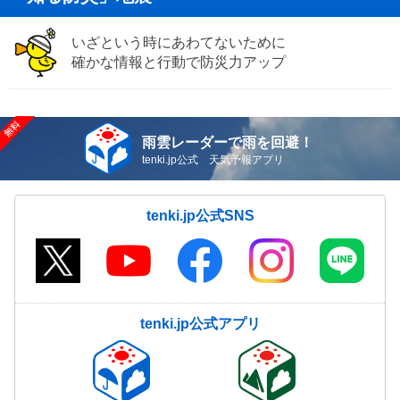
いざという時にあわてないために
確かな情報と行動で防災力アップ
雨雲レーダーで雨を回避！
tenki.jp公式 天気予報アプリ
tenki.jp公式SNS
tenki.jp公式アプリ