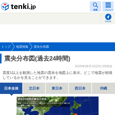
tenki.jp
検索
メニュー
現在地
トップ
地震情報
震央分布図
震央分布図(過去24時間)
2026年08月10日01:00現在
震度1以上を観測した地震の震央を地図上に表示。どこで地震が頻発
しているかを見ることができます。
日本全体
北日本
東日本
西日本
沖縄