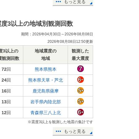
もっと見る
震度3以上の地域別観測回数
期間：2026年04月30日～2026年08月08日
2026年08月08日12:50更新
度3以上の
地域震度の
観測した
震観測回数
地域
最大震度
72
回
熊本県熊本
24
回
熊本県天草・芦北
16
回
鹿児島県薩摩
13
回
岩手県内陸北部
12
回
青森県三八上北
※震度3以上を観測した地震の集計です
もっと見る