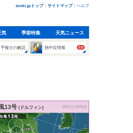
tenki.jpトップ
｜
サイトマップ
｜
ヘルプ
天気
季節特集
天気ニュース
象予報士の解説
熱中症情報
注目
風13号
(ドルフィン)
08日12:00現在