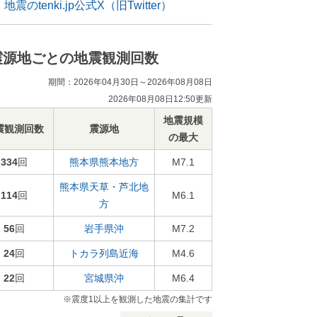
地震のtenki.jp公式X（旧Twitter）
震源地ごとの地震観測回数
期間：2026年04月30日～2026年08月08日
2026年08月08日12:50更新
地震規模
震観測回数
震源地
の最大
334
回
熊本県熊本地方
M7.1
熊本県天草・芦北地
114
回
M6.1
方
56
回
岩手県沖
M7.2
24
回
トカラ列島近海
M4.6
22
回
宮城県沖
M6.4
※震度1以上を観測した地震の集計です