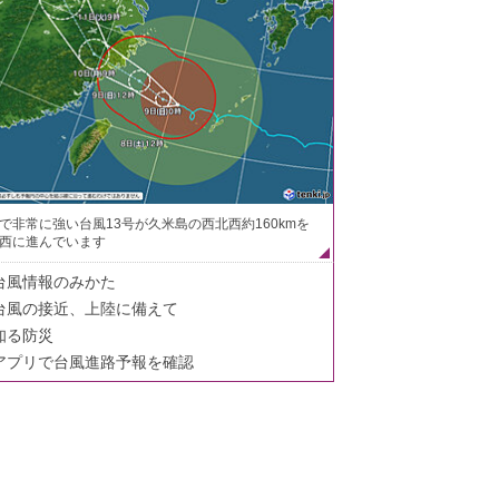
で非常に強い台風13号が久米島の西北西約160kmを
西に進んでいます
台風情報のみかた
台風の接近、上陸に備えて
知る防災
アプリで台風進路予報を確認