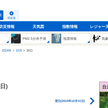
索
現在地
防災情報
天気図
指数情報
レジャー
PM2.5分布予測
地震情報
気
2024年
10月
30日
日)
台
翌日(2024年10月31日)