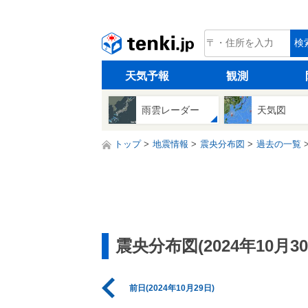
tenki.jp
検
天気予報
観測
雨雲レーダー
天気図
トップ
地震情報
震央分布図
過去の一覧
震央分布図(2024年10月30
前日(2024年10月29日)