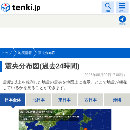
tenki.jp
検索
メニュー
現在地
トップ
地震情報
震央分布図
震央分布図(過去24時間)
2026年08月09日17:00現在
震度1以上を観測した地震の震央を地図上に表示。どこで地震が頻発
しているかを見ることができます。
日本全体
北日本
東日本
西日本
沖縄