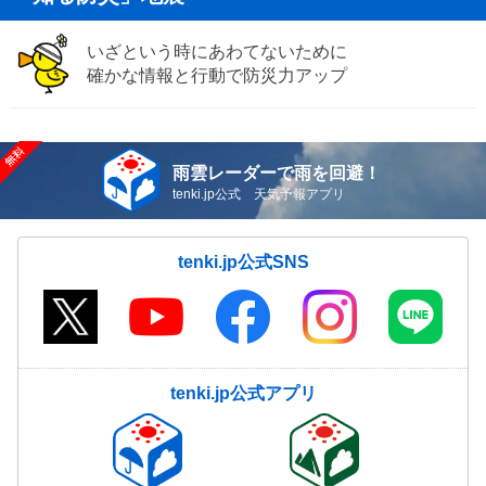
いざという時にあわてないために
確かな情報と行動で防災力アップ
雨雲レーダーで雨を回避！
tenki.jp公式 天気予報アプリ
tenki.jp公式SNS
tenki.jp公式アプリ