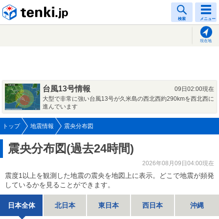
tenki.jp
検索
メニュー
現在地
台風13号情報
09日02:00現在
大型で非常に強い台風13号が久米島の西北西約290kmを西北西に
進んでいます
トップ
地震情報
震央分布図
震央分布図(過去24時間)
2026年08月09日04:00現在
震度1以上を観測した地震の震央を地図上に表示。どこで地震が頻発
しているかを見ることができます。
日本全体
北日本
東日本
西日本
沖縄