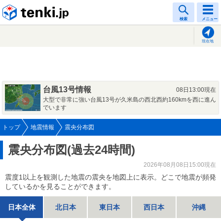
tenki.jp
検索
メニュー
現在地
台風13号情報
08日13:00現在
大型で非常に強い台風13号が久米島の西北西約160kmを西に進ん
でいます
トップ
地震情報
震央分布図
震央分布図(過去24時間)
2026年08月08日15:00現在
震度1以上を観測した地震の震央を地図上に表示。どこで地震が頻発
しているかを見ることができます。
日本全体
北日本
東日本
西日本
沖縄