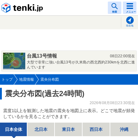
tenki.jp
検索
メニュー
現在地
台風13号情報
08日22:00現在
大型で非常に強い台風13号が久米島の西北西約230kmを北西に進
んでいます
トップ
地震情報
震央分布図
震央分布図(過去24時間)
2026年08月08日23:30現在
震度1以上を観測した地震の震央を地図上に表示。どこで地震が頻発
しているかを見ることができます。
日本全体
北日本
東日本
西日本
沖縄