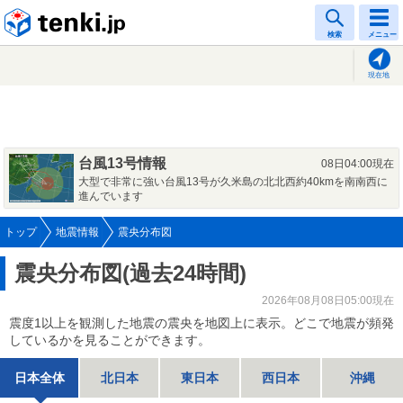
tenki.jp
検索
メニュー
現在地
台風13号情報
08日04:00現在
大型で非常に強い台風13号が久米島の北北西約40kmを南南西に
進んでいます
トップ
地震情報
震央分布図
震央分布図(過去24時間)
2026年08月08日05:00現在
震度1以上を観測した地震の震央を地図上に表示。どこで地震が頻発
しているかを見ることができます。
日本全体
北日本
東日本
西日本
沖縄