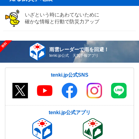
いざという時にあわてないために
確かな情報と行動で防災力アップ
雨雲レーダーで雨を回避！
tenki.jp公式 天気予報アプリ
tenki.jp公式SNS
tenki.jp公式アプリ