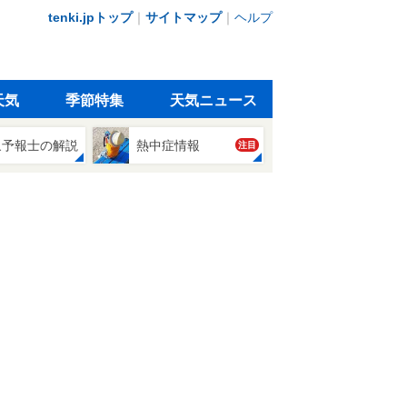
tenki.jpトップ
｜
サイトマップ
｜
ヘルプ
天気
季節特集
天気ニュース
象予報士の解説
熱中症情報
注目