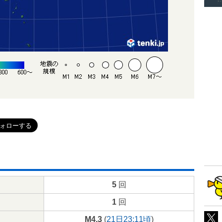
5
回
1
回
M4.3
(
21日23:11頃
)