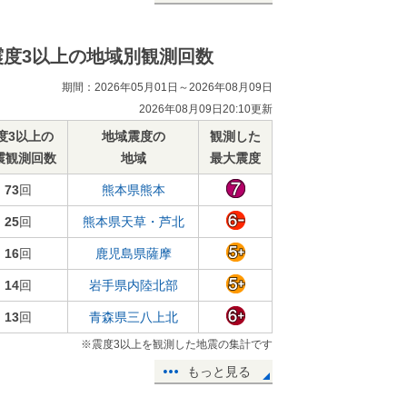
震度3以上の地域別観測回数
期間：2026年05月01日～2026年08月09日
2026年08月09日20:10更新
度3以上の
地域震度の
観測した
震観測回数
地域
最大震度
73
回
熊本県熊本
25
回
熊本県天草・芦北
16
回
鹿児島県薩摩
14
回
岩手県内陸北部
13
回
青森県三八上北
※震度3以上を観測した地震の集計です
もっと見る