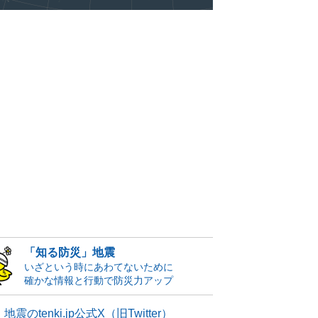
「知る防災」地震
いざという時にあわてないために
確かな情報と行動で防災力アップ
地震のtenki.jp公式X（旧Twitter）