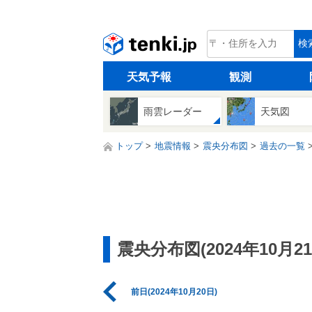
tenki.jp
検
天気予報
観測
雨雲レーダー
天気図
トップ
地震情報
震央分布図
過去の一覧
震央分布図(2024年10月21
前日(2024年10月20日)