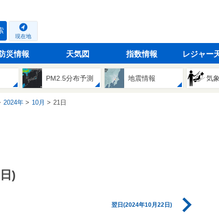
索
現在地
防災情報
天気図
指数情報
レジャー
PM2.5分布予測
地震情報
気
2024年
10月
21日
日)
翌日(2024年10月22日)