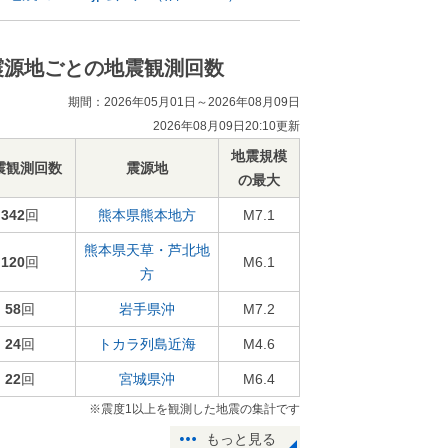
震源地ごとの地震観測回数
期間：2026年05月01日～2026年08月09日
2026年08月09日20:10更新
地震規模
震観測回数
震源地
の最大
342
回
熊本県熊本地方
M7.1
熊本県天草・芦北地
120
回
M6.1
方
58
回
岩手県沖
M7.2
24
回
トカラ列島近海
M4.6
22
回
宮城県沖
M6.4
※震度1以上を観測した地震の集計です
もっと見る