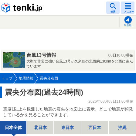
tenki.jp
検索
メニュー
現在地
台風13号情報
08日10:00現在
大型で非常に強い台風13号が久米島の北西約130kmを北西に進ん
でいます
トップ
地震情報
震央分布図
震央分布図(過去24時間)
2026年08月08日11:00現在
震度1以上を観測した地震の震央を地図上に表示。どこで地震が頻発
しているかを見ることができます。
日本全体
北日本
東日本
西日本
沖縄