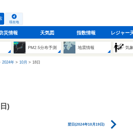
索
現在地
防災情報
天気図
指数情報
レジャー
PM2.5分布予測
地震情報
気
2024年
10月
18日
日)
翌日(2024年10月19日)