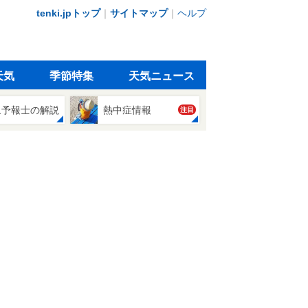
tenki.jpトップ
｜
サイトマップ
｜
ヘルプ
天気
季節特集
天気ニュース
象予報士の解説
熱中症情報
注目