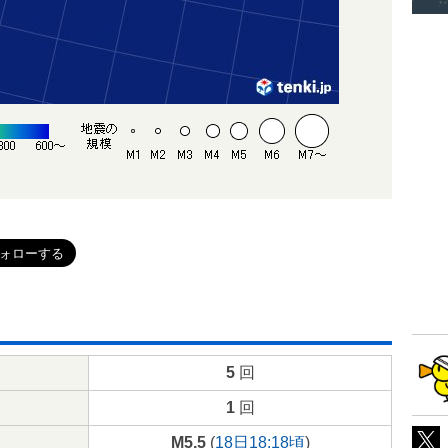
5
回
1
回
M5.5
(
18日18:18頃
)