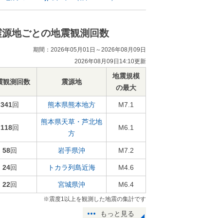
震源地ごとの地震観測回数
期間：2026年05月01日～2026年08月09日
2026年08月09日14:10更新
地震規模
震観測回数
震源地
の最大
341
回
熊本県熊本地方
M7.1
熊本県天草・芦北地
118
回
M6.1
方
58
回
岩手県沖
M7.2
24
回
トカラ列島近海
M4.6
22
回
宮城県沖
M6.4
※震度1以上を観測した地震の集計です
もっと見る