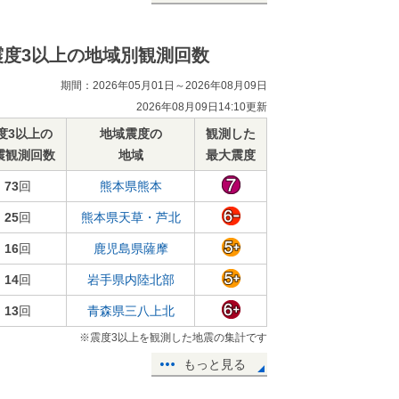
震度3以上の地域別観測回数
期間：2026年05月01日～2026年08月09日
2026年08月09日14:10更新
度3以上の
地域震度の
観測した
震観測回数
地域
最大震度
73
回
熊本県熊本
25
回
熊本県天草・芦北
16
回
鹿児島県薩摩
14
回
岩手県内陸北部
13
回
青森県三八上北
※震度3以上を観測した地震の集計です
もっと見る