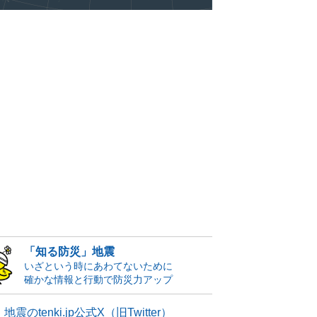
「知る防災」地震
いざという時にあわてないために
確かな情報と行動で防災力アップ
地震のtenki.jp公式X（旧Twitter）