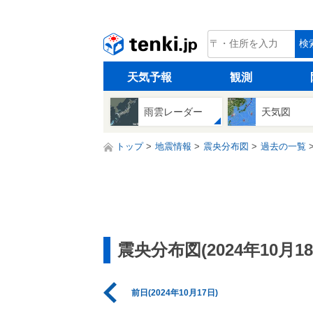
tenki.jp
検
天気予報
観測
雨雲レーダー
天気図
トップ
地震情報
震央分布図
過去の一覧
震央分布図(2024年10月18
前日(2024年10月17日)