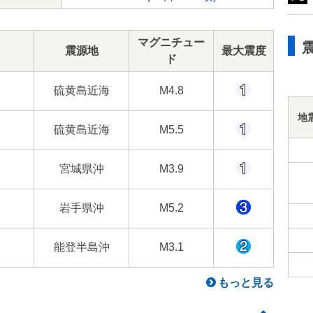
マグニチュー
震源地
最大震度
ド
硫黄島近海
M4.8
地
硫黄島近海
M5.5
宮城県沖
M3.9
岩手県沖
M5.2
能登半島沖
M3.1
もっと見る