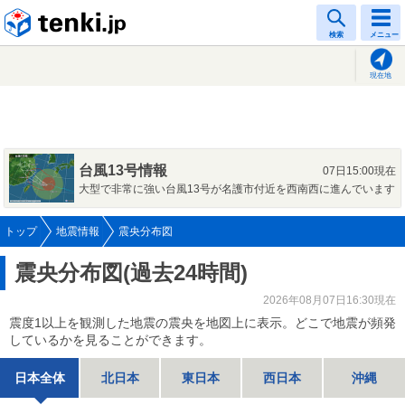
tenki.jp
検索
メニュー
現在地
台風13号情報
07日15:00現在
大型で非常に強い台風13号が名護市付近を西南西に進んでいます
トップ
地震情報
震央分布図
震央分布図(過去24時間)
2026年08月07日16:30現在
震度1以上を観測した地震の震央を地図上に表示。どこで地震が頻発
しているかを見ることができます。
日本全体
北日本
東日本
西日本
沖縄