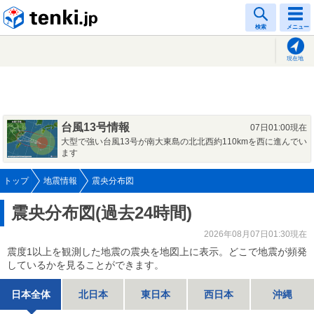
tenki.jp
検索
メニュー
現在地
台風13号情報
07日01:00現在
大型で強い台風13号が南大東島の北北西約110kmを西に進んでい
ます
トップ
地震情報
震央分布図
震央分布図(過去24時間)
2026年08月07日01:30現在
震度1以上を観測した地震の震央を地図上に表示。どこで地震が頻発
しているかを見ることができます。
日本全体
北日本
東日本
西日本
沖縄