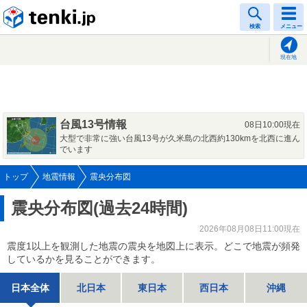
tenki.jp
検索
メニュー
現在地
台風13号情報
08日10:00現在
大型で非常に強い台風13号が久米島の北西約130kmを北西に進ん
でいます
トップ
地震情報
震央分布図
震央分布図(過去24時間)
2026年08月08日11:00現在
震度1以上を観測した地震の震央を地図上に表示。どこで地震が頻発
しているかを見ることができます。
日本全体
北日本
東日本
西日本
沖縄