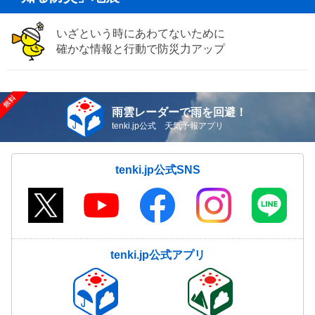
いざという時にあわてないために
確かな情報と行動で防災力アップ
雨雲レーダーで雨を回避！
tenki.jp公式 天気予報アプリ
tenki.jp公式SNS
tenki.jp公式アプリ