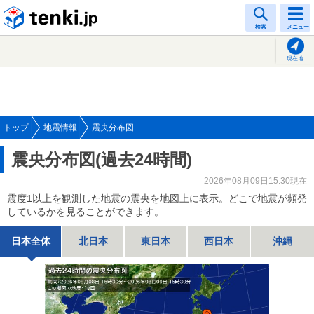
tenki.jp
検索
メニュー
現在地
トップ
地震情報
震央分布図
震央分布図(過去24時間)
2026年08月09日15:30現在
震度1以上を観測した地震の震央を地図上に表示。どこで地震が頻発
しているかを見ることができます。
日本全体
北日本
東日本
西日本
沖縄