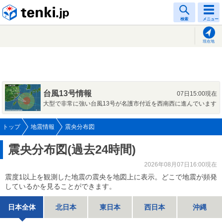
tenki.jp
検索
メニュー
現在地
台風13号情報
07日15:00現在
大型で非常に強い台風13号が名護市付近を西南西に進んでいます
トップ
地震情報
震央分布図
震央分布図(過去24時間)
2026年08月07日16:00現在
震度1以上を観測した地震の震央を地図上に表示。どこで地震が頻発
しているかを見ることができます。
日本全体
北日本
東日本
西日本
沖縄