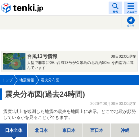
tenki.jp
検索
メニュー
現在地
台風13号情報
08日02:00現在
大型で非常に強い台風13号が久米島の北西約50kmを西南西に進
んでいます
トップ
地震情報
震央分布図
震央分布図(過去24時間)
2026年08月08日03:00現在
震度1以上を観測した地震の震央を地図上に表示。どこで地震が頻発
しているかを見ることができます。
日本全体
北日本
東日本
西日本
沖縄