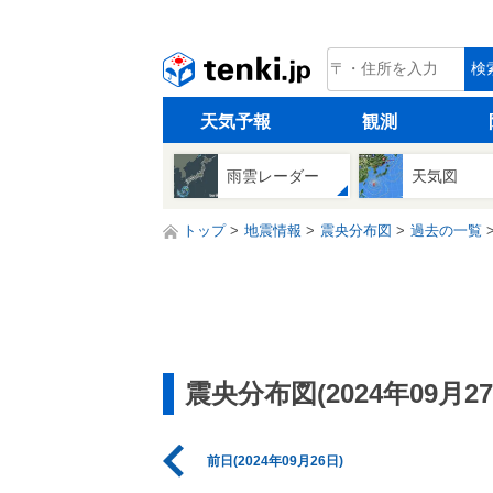
tenki.jp
検
天気予報
観測
雨雲レーダー
天気図
トップ
地震情報
震央分布図
過去の一覧
震央分布図(2024年09月27
前日(2024年09月26日)