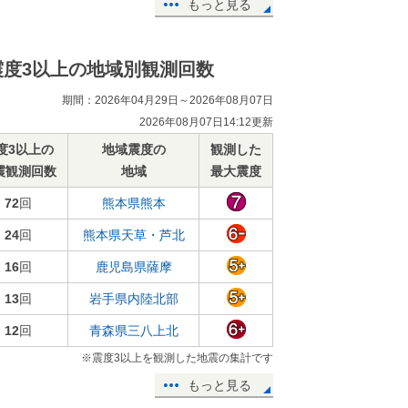
もっと見る
震度3以上の地域別観測回数
期間：2026年04月29日～2026年08月07日
2026年08月07日14:12更新
度3以上の
地域震度の
観測した
震観測回数
地域
最大震度
72
回
熊本県熊本
24
回
熊本県天草・芦北
16
回
鹿児島県薩摩
13
回
岩手県内陸北部
12
回
青森県三八上北
※震度3以上を観測した地震の集計です
もっと見る