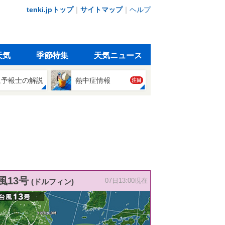
tenki.jpトップ
｜
サイトマップ
｜
ヘルプ
天気
季節特集
天気ニュース
象予報士の解説
熱中症情報
注目
風13号
(ドルフィン)
07日13:00現在