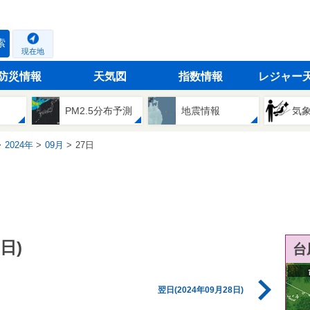
索
現在地
防災情報
天気図
指数情報
レジャー
PM2.5分布予測
地震情報
気
2024年
09月
27日
日)
台
翌日(2024年09月28日)