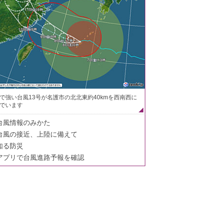
で強い台風13号が名護市の北北東約40kmを西南西に
でいます
台風情報のみかた
台風の接近、上陸に備えて
知る防災
アプリで台風進路予報を確認