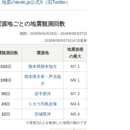
地震のtenki.jp公式X（旧Twitter）
震源地ごとの地震観測回数
期間：2026年04月29日～2026年08月07日
2026年08月07日14:10更新
地震規模
震観測回数
震源地
の最大
332
回
熊本県熊本地方
M7.1
熊本県天草・芦北地
108
回
M6.1
方
55
回
岩手県沖
M7.2
24
回
トカラ列島近海
M4.6
22
回
宮城県沖
M6.4
※震度1以上を観測した地震の集計です