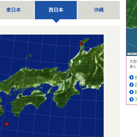
東日本
西日本
沖縄
大型
進ん