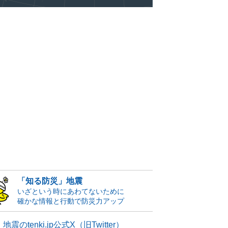
「知る防災」地震
いざという時にあわてないために
確かな情報と行動で防災力アップ
地震のtenki.jp公式X（旧Twitter）