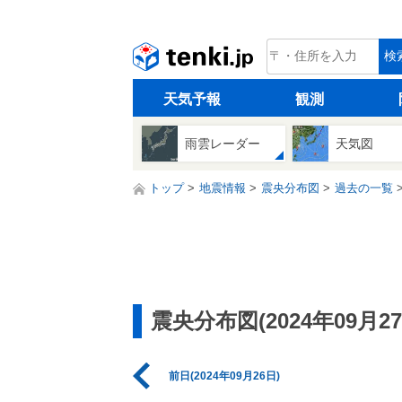
tenki.jp
検
天気予報
観測
雨雲レーダー
天気図
トップ
地震情報
震央分布図
過去の一覧
震央分布図(2024年09月27
前日(2024年09月26日)