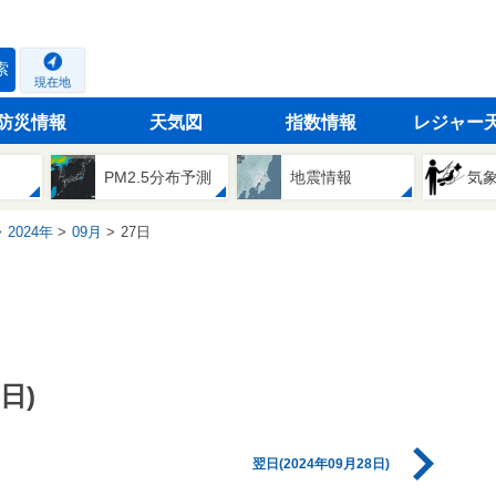
索
現在地
防災情報
天気図
指数情報
レジャー
PM2.5分布予測
地震情報
気
2024年
09月
27日
日)
翌日(2024年09月28日)