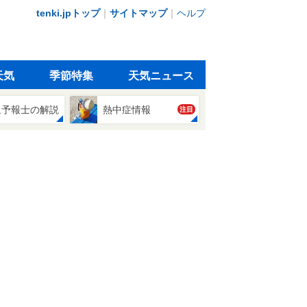
tenki.jpトップ
｜
サイトマップ
｜
ヘルプ
天気
季節特集
天気ニュース
象予報士の解説
熱中症情報
注目