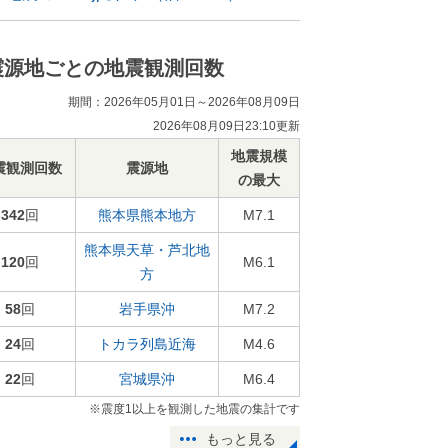
震源地ごとの地震観測回数
期間：2026年05月01日～2026年08月09日
2026年08月09日23:10更新
地震規模
震観測回数
震源地
の最大
342
回
熊本県熊本地方
M7.1
熊本県天草・芦北地
120
回
M6.1
方
58
回
岩手県沖
M7.2
24
回
トカラ列島近海
M4.6
22
回
宮城県沖
M6.4
※震度1以上を観測した地震の集計です
もっと見る