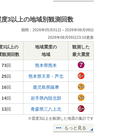
震度3以上の地域別観測回数
期間：2026年05月01日～2026年08月09日
2026年08月09日23:10更新
度3以上の
地域震度の
観測した
震観測回数
地域
最大震度
73
回
熊本県熊本
25
回
熊本県天草・芦北
16
回
鹿児島県薩摩
14
回
岩手県内陸北部
13
回
青森県三八上北
※震度3以上を観測した地震の集計です
もっと見る