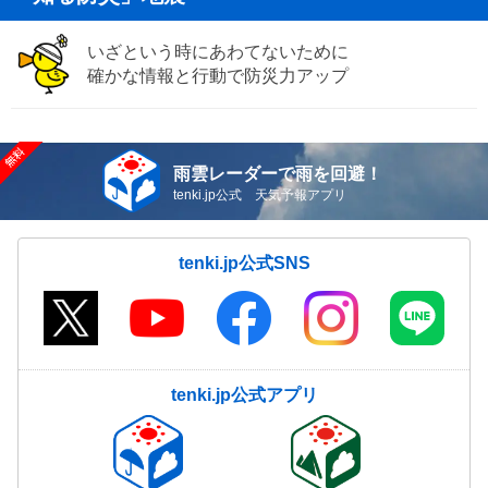
いざという時にあわてないために
確かな情報と行動で防災力アップ
雨雲レーダーで雨を回避！
tenki.jp公式 天気予報アプリ
tenki.jp公式SNS
tenki.jp公式アプリ