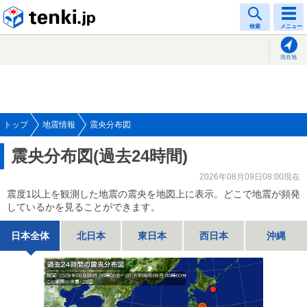
tenki.jp
検索
メニュー
現在地
トップ
地震情報
震央分布図
震央分布図(過去24時間)
2026年08月09日08:00現在
震度1以上を観測した地震の震央を地図上に表示。どこで地震が頻発
しているかを見ることができます。
日本全体
北日本
東日本
西日本
沖縄