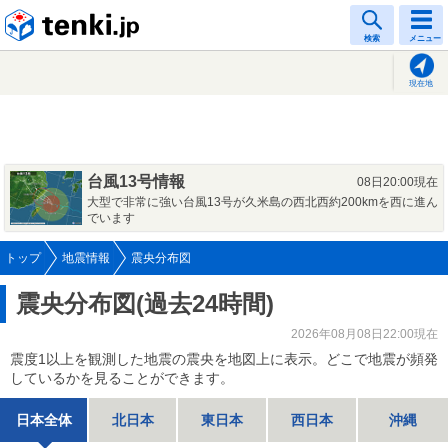
tenki.jp
検索
メニュー
現在地
台風13号情報
08日20:00現在
大型で非常に強い台風13号が久米島の西北西約200kmを西に進ん
でいます
トップ
地震情報
震央分布図
震央分布図(過去24時間)
2026年08月08日22:00現在
震度1以上を観測した地震の震央を地図上に表示。どこで地震が頻発
しているかを見ることができます。
日本全体
北日本
東日本
西日本
沖縄