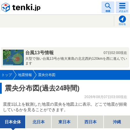
tenki.jp
検索
メニュー
現在地
台風13号情報
07日02:00現在
大型で強い台風13号が南大東島の北北西約120kmを西に進んでい
ます
トップ
地震情報
震央分布図
震央分布図(過去24時間)
2026年08月07日03:00現在
震度1以上を観測した地震の震央を地図上に表示。どこで地震が頻発
しているかを見ることができます。
日本全体
北日本
東日本
西日本
沖縄