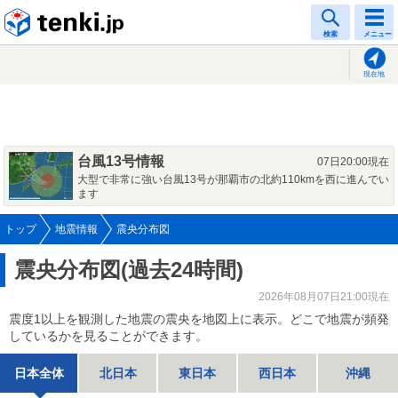
tenki.jp
検索
メニュー
現在地
台風13号情報
07日20:00現在
大型で非常に強い台風13号が那覇市の北約110kmを西に進んでい
ます
トップ
地震情報
震央分布図
震央分布図(過去24時間)
2026年08月07日21:00現在
震度1以上を観測した地震の震央を地図上に表示。どこで地震が頻発
しているかを見ることができます。
日本全体
北日本
東日本
西日本
沖縄