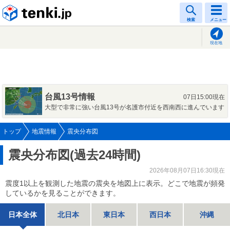
tenki.jp
検索
メニュー
現在地
台風13号情報
07日15:00現在
大型で非常に強い台風13号が名護市付近を西南西に進んでいます
トップ
地震情報
震央分布図
震央分布図(過去24時間)
2026年08月07日16:30現在
震度1以上を観測した地震の震央を地図上に表示。どこで地震が頻発
しているかを見ることができます。
日本全体
北日本
東日本
西日本
沖縄