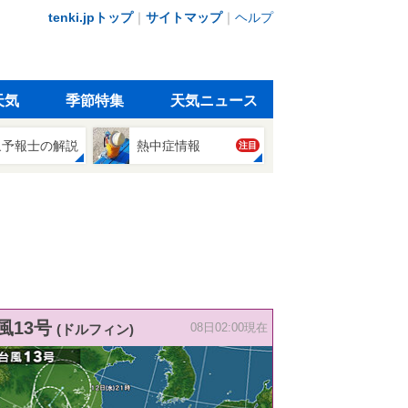
tenki.jpトップ
｜
サイトマップ
｜
ヘルプ
天気
季節特集
天気ニュース
象予報士の解説
熱中症情報
注目
風13号
(ドルフィン)
08日02:00現在