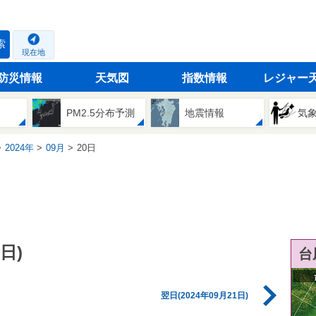
索
現在地
防災情報
天気図
指数情報
レジャー
PM2.5分布予測
地震情報
気
2024年
09月
20日
日)
台
翌日(2024年09月21日)