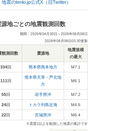
地震のtenki.jp公式X（旧Twitter）
震源地ごとの地震観測回数
期間：2026年04月30日～2026年08月08日
2026年08月08日03:30更新
地震規模
震観測回数
震源地
の最大
334
回
熊本県熊本地方
M7.1
熊本県天草・芦北地
111
回
M6.1
方
55
回
岩手県沖
M7.2
24
回
トカラ列島近海
M4.6
22
回
宮城県沖
M6.4
※震度1以上を観測した地震の集計です