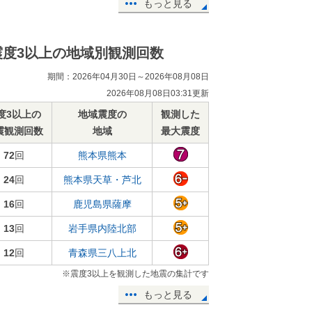
もっと見る
震度3以上の地域別観測回数
期間：2026年04月30日～2026年08月08日
2026年08月08日03:31更新
度3以上の
地域震度の
観測した
震観測回数
地域
最大震度
72
回
熊本県熊本
24
回
熊本県天草・芦北
16
回
鹿児島県薩摩
13
回
岩手県内陸北部
12
回
青森県三八上北
※震度3以上を観測した地震の集計です
もっと見る