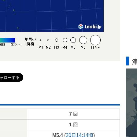
7
回
1
回
M5.4
(
20日14:14頃
)