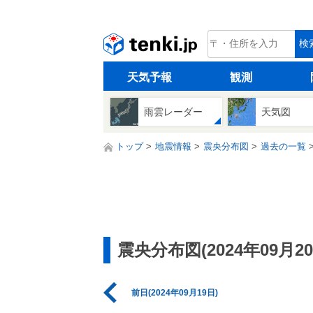
tenki.jp
検
天気予報
観測
雨雲レーダー
天気図
トップ
地震情報
震央分布図
過去の一覧
震央分布図(2024年09月20
前日(2024年09月19日)