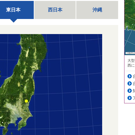
東日本
西日本
沖縄
大型
西に