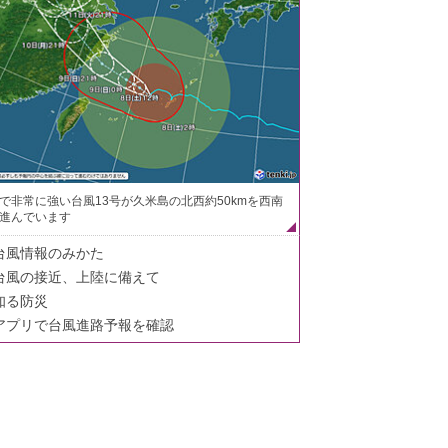
で非常に強い台風13号が久米島の北西約50kmを西南
進んでいます
台風情報のみかた
台風の接近、上陸に備えて
知る防災
アプリで台風進路予報を確認