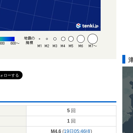
5
回
1
回
M4.6
(
19日05:46頃
)