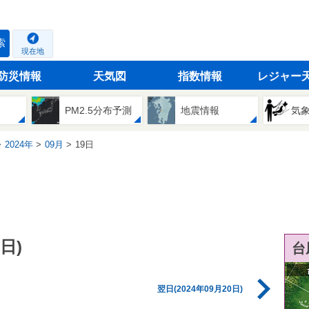
索
現在地
防災情報
天気図
指数情報
レジャー
PM2.5分布予測
地震情報
気
2024年
09月
19日
日)
台
翌日(2024年09月20日)