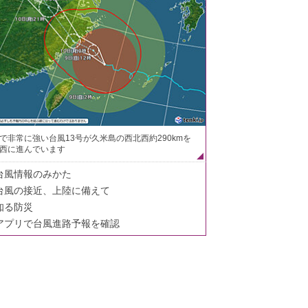
で非常に強い台風13号が久米島の西北西約290kmを
西に進んでいます
台風情報のみかた
台風の接近、上陸に備えて
知る防災
アプリで台風進路予報を確認