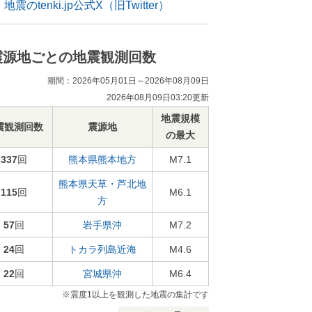
地震のtenki.jp公式X（旧Twitter）
震源地ごとの地震観測回数
期間：2026年05月01日～2026年08月09日
2026年08月09日03:20更新
地震規模
震観測回数
震源地
の最大
337
回
熊本県熊本地方
M7.1
熊本県天草・芦北地
115
回
M6.1
方
57
回
岩手県沖
M7.2
24
回
トカラ列島近海
M4.6
22
回
宮城県沖
M6.4
※震度1以上を観測した地震の集計です