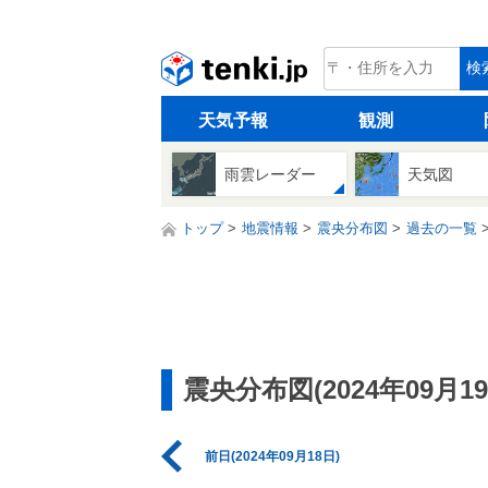
tenki.jp
検
天気予報
観測
雨雲レーダー
天気図
トップ
地震情報
震央分布図
過去の一覧
震央分布図(2024年09月19
前日(2024年09月18日)