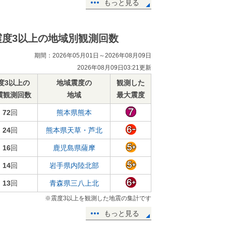
もっと見る
震度3以上の地域別観測回数
期間：2026年05月01日～2026年08月09日
2026年08月09日03:21更新
度3以上の
地域震度の
観測した
震観測回数
地域
最大震度
72
回
熊本県熊本
24
回
熊本県天草・芦北
16
回
鹿児島県薩摩
14
回
岩手県内陸北部
13
回
青森県三八上北
※震度3以上を観測した地震の集計です
もっと見る