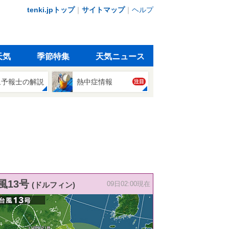
tenki.jpトップ
｜
サイトマップ
｜
ヘルプ
天気
季節特集
天気ニュース
象予報士の解説
熱中症情報
注目
風13号
(ドルフィン)
09日02:00現在