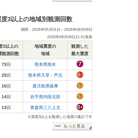
震度3以上の地域別観測回数
期間：2026年05月01日～2026年08月09日
2026年08月09日21:41更新
度3以上の
地域震度の
観測した
震観測回数
地域
最大震度
73
回
熊本県熊本
25
回
熊本県天草・芦北
16
回
鹿児島県薩摩
14
回
岩手県内陸北部
13
回
青森県三八上北
※震度3以上を観測した地震の集計です
もっと見る