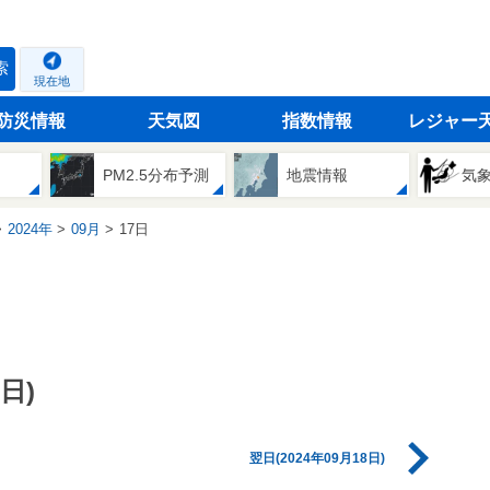
索
現在地
防災情報
天気図
指数情報
レジャー
PM2.5分布予測
地震情報
気
2024年
09月
17日
日)
翌日(2024年09月18日)