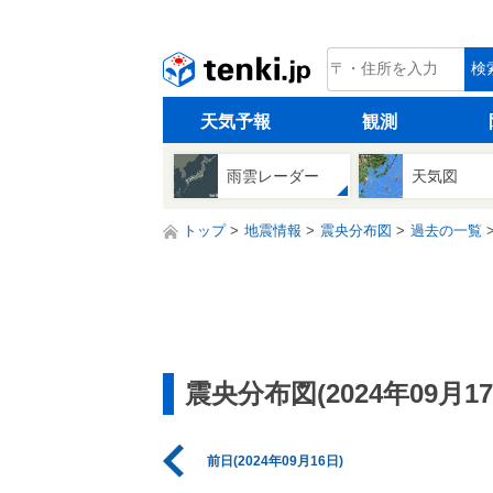
tenki.jp
検
天気予報
観測
雨雲レーダー
天気図
トップ
地震情報
震央分布図
過去の一覧
震央分布図(2024年09月17
前日(2024年09月16日)