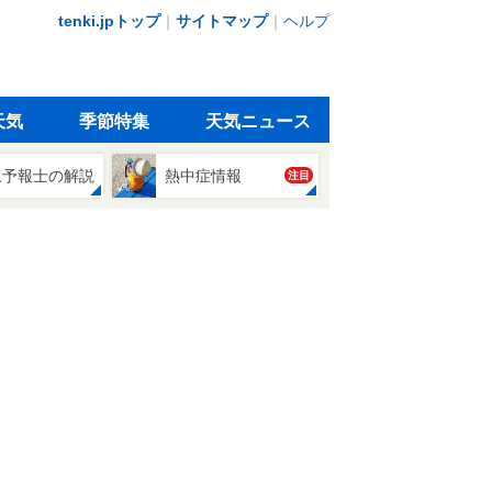
tenki.jpトップ
｜
サイトマップ
｜
ヘルプ
天気
季節特集
天気ニュース
象予報士の解説
熱中症情報
注目