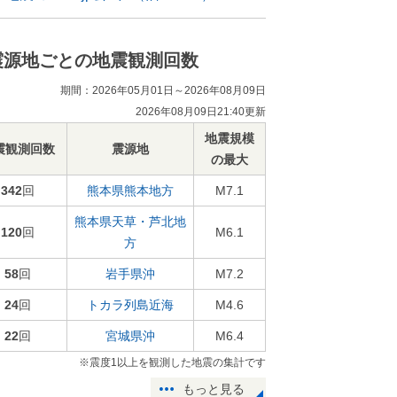
震源地ごとの地震観測回数
期間：2026年05月01日～2026年08月09日
2026年08月09日21:40更新
地震規模
震観測回数
震源地
の最大
342
回
熊本県熊本地方
M7.1
熊本県天草・芦北地
120
回
M6.1
方
58
回
岩手県沖
M7.2
24
回
トカラ列島近海
M4.6
22
回
宮城県沖
M6.4
※震度1以上を観測した地震の集計です
もっと見る