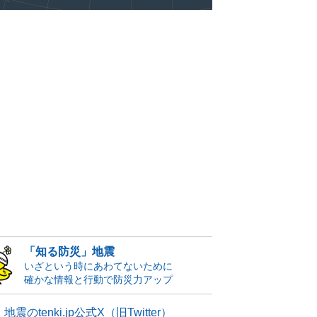
「知る防災」地震
いざという時にあわてないために
確かな情報と行動で防災力アップ
地震のtenki.jp公式X（旧Twitter）