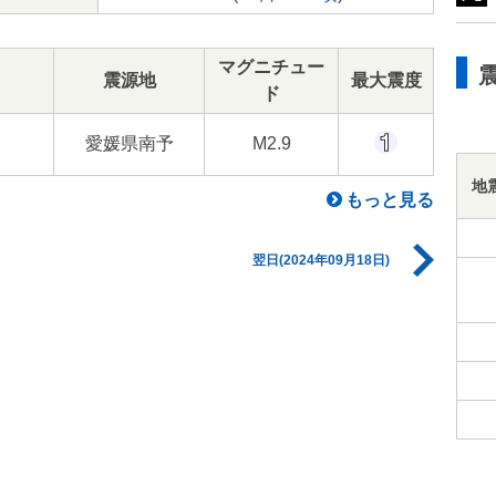
マグニチュー
震源地
最大震度
ド
愛媛県南予
M2.9
地
もっと見る
翌日(2024年09月18日)