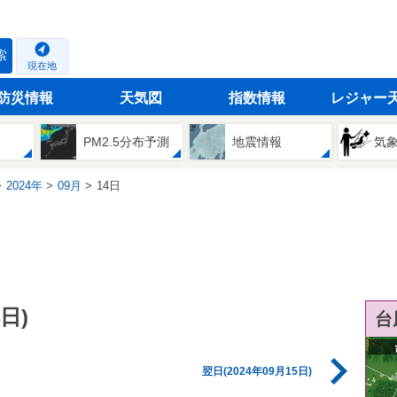
索
現在地
防災情報
天気図
指数情報
レジャー
PM2.5分布予測
地震情報
気
2024年
09月
14日
日)
台
翌日(2024年09月15日)