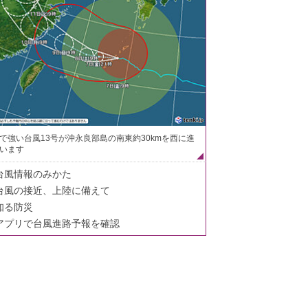
で強い台風13号が沖永良部島の南東約30kmを西に進
います
台風情報のみかた
台風の接近、上陸に備えて
知る防災
アプリで台風進路予報を確認