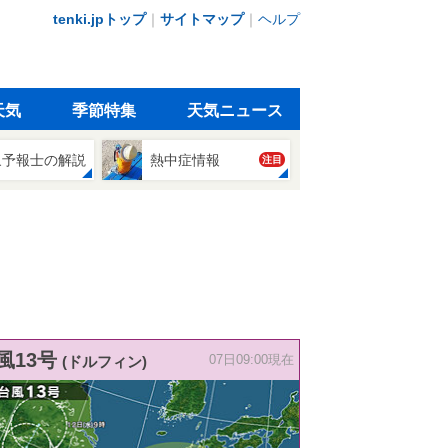
tenki.jpトップ
｜
サイトマップ
｜
ヘルプ
天気
季節特集
天気ニュース
象予報士の解説
熱中症情報
注目
風13号
(ドルフィン)
07日09:00現在