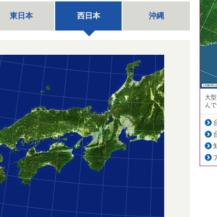
東日本
西日本
沖縄
大型
んで