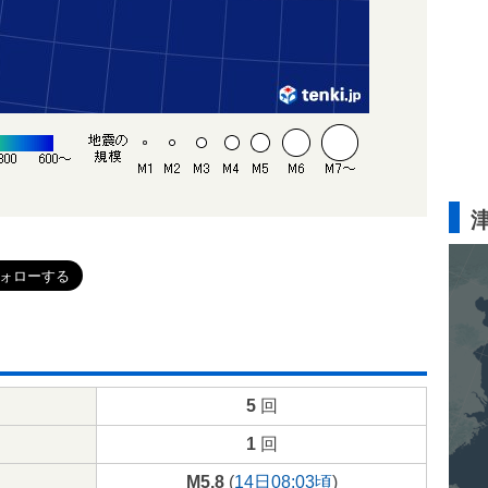
5
回
1
回
M5.8
(
14日08:03頃
)