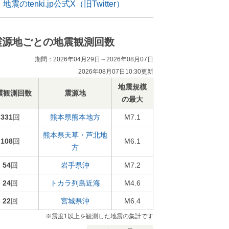
地震のtenki.jp公式X（旧Twitter）
震源地ごとの地震観測回数
期間：2026年04月29日～2026年08月07日
2026年08月07日10:30更新
地震規模
震観測回数
震源地
の最大
331
回
熊本県熊本地方
M7.1
熊本県天草・芦北地
108
回
M6.1
方
54
回
岩手県沖
M7.2
24
回
トカラ列島近海
M4.6
22
回
宮城県沖
M6.4
※震度1以上を観測した地震の集計です