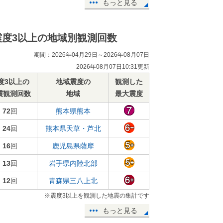
もっと見る
震度3以上の地域別観測回数
期間：2026年04月29日～2026年08月07日
2026年08月07日10:31更新
度3以上の
地域震度の
観測した
震観測回数
地域
最大震度
72
回
熊本県熊本
24
回
熊本県天草・芦北
16
回
鹿児島県薩摩
13
回
岩手県内陸北部
12
回
青森県三八上北
※震度3以上を観測した地震の集計です
もっと見る