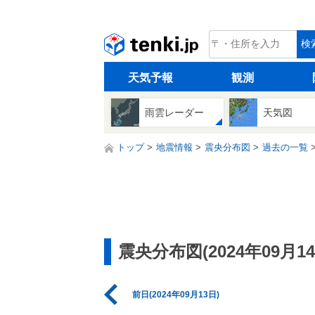
tenki.jp
検
天気予報
観測
雨雲レーダー
天気図
トップ
地震情報
震央分布図
過去の一覧
震央分布図(2024年09月14
前日(2024年09月13日)