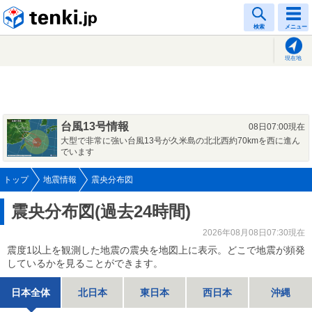
tenki.jp
検索
メニュー
現在地
台風13号情報
08日07:00現在
大型で非常に強い台風13号が久米島の北北西約70kmを西に進ん
でいます
トップ
地震情報
震央分布図
震央分布図(過去24時間)
2026年08月08日07:30現在
震度1以上を観測した地震の震央を地図上に表示。どこで地震が頻発
しているかを見ることができます。
日本全体
北日本
東日本
西日本
沖縄