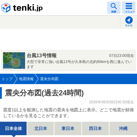
tenki.jp
検索
メニュー
現在地
台風13号情報
07日23:00現在
大型で非常に強い台風13号が久米島の北約90kmを西に進んでい
ます
トップ
地震情報
震央分布図
震央分布図(過去24時間)
2026年08月08日00:30現在
震度1以上を観測した地震の震央を地図上に表示。どこで地震が頻発
しているかを見ることができます。
日本全体
北日本
東日本
西日本
沖縄