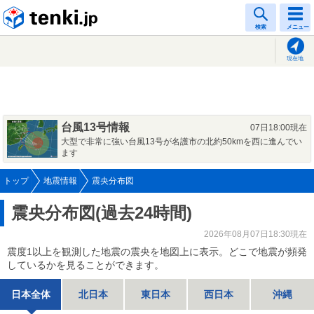
tenki.jp
検索
メニュー
現在地
台風13号情報
07日18:00現在
大型で非常に強い台風13号が名護市の北約50kmを西に進んでい
ます
トップ
地震情報
震央分布図
震央分布図(過去24時間)
2026年08月07日18:30現在
震度1以上を観測した地震の震央を地図上に表示。どこで地震が頻発
しているかを見ることができます。
日本全体
北日本
東日本
西日本
沖縄