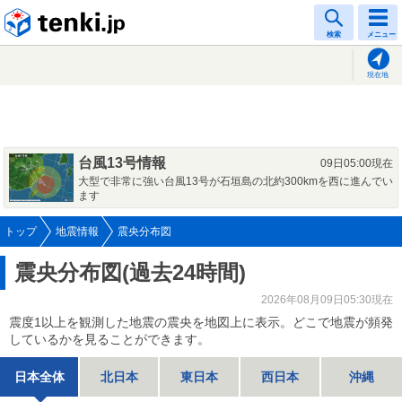
tenki.jp
検索
メニュー
現在地
台風13号情報
09日05:00現在
大型で非常に強い台風13号が石垣島の北約300kmを西に進んでい
ます
トップ
地震情報
震央分布図
震央分布図(過去24時間)
2026年08月09日05:30現在
震度1以上を観測した地震の震央を地図上に表示。どこで地震が頻発
しているかを見ることができます。
日本全体
北日本
東日本
西日本
沖縄